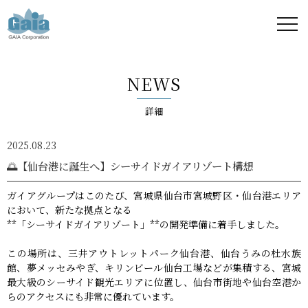
株式
会社
NEWS
ガイ
詳細
ア -
2025.08.23
GAIA
🌅【仙台港に誕生へ】シーサイドガイアリゾート構想
Corporation
ガイアグループはこのたび、宮城県仙台市宮城野区・仙台港エリア
において、新たな拠点となる
-
**「シーサイドガイアリゾート」**の開発準備に着手しました。
この場所は、三井アウトレットパーク仙台港、仙台うみの杜水族
館、夢メッセみやぎ、キリンビール仙台工場などが集積する、宮城
最大級のシーサイド観光エリアに位置し、仙台市街地や仙台空港か
らのアクセスにも非常に優れています。