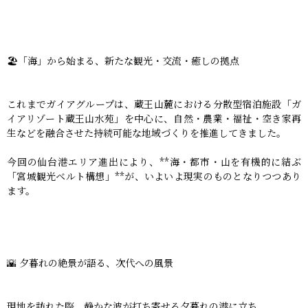
🏖️「海」から始まる、新たな観光・交流・癒しの拠点
これまでガイアグループは、蔵王山麓における分散型宿泊施設「ガ
イアリゾート蔵王山水苑」を中心に、自然・農業・福祉・空き家再
生などを融合させた持続可能な地域づくりを推進してきました。
今回の仙台港エリア進出により、**海・都市・山を有機的に結ぶ
「宮城観光ベルト構想」**が、いよいよ現実のものとなりつつあり
ます。
🌇 夕暮れの絶景が語る、次代への風景
現地を訪れた際、静かな波が打ち寄せる夕暮れの港に立ち、