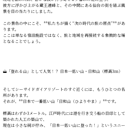
彼方に浮かび上がる蔵王連峰と、その中間にある仙台の街を結ぶ風
景を目の当たりにしました。
この景色の中にこそ、**私たちが描く“次の時代の旅の原点”**があ
ります。
ここは単なる宿泊施設ではなく、旅と地域を再接続する象徴的な場
となることでしょう。
🗻「登れる山」として人気！？ 日本一低い山・日和山（標高3m）
そしてシーサイドガイアリゾートのすぐ近くには、もうひとつの名
所があります。
それが、**日本で一番低い山「日和山（ひよりやま）」**です。
標高はわずか3メートル。江戸時代には港を行き交う船の目印として
築かれた人工の築山で、
現在は小さな祠が佇み、「日本一低い山に登った！」というユニー