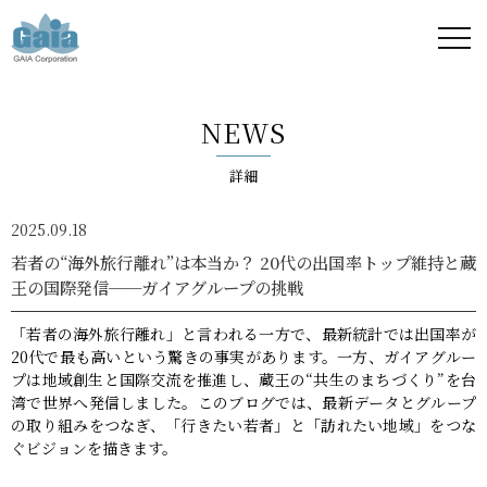
株式
会社
NEWS
ガイ
詳細
ア -
2025.09.18
GAIA
若者の“海外旅行離れ”は本当か？ 20代の出国率トップ維持と蔵
王の国際発信──ガイアグループの挑戦
Corporation
「若者の海外旅行離れ」と言われる一方で、最新統計では出国率が
-
20代で最も高いという驚きの事実があります。一方、ガイアグルー
プは地域創生と国際交流を推進し、蔵王の“共生のまちづくり”を台
湾で世界へ発信しました。このブログでは、最新データとグループ
の取り組みをつなぎ、「行きたい若者」と「訪れたい地域」をつな
ぐビジョンを描きます。