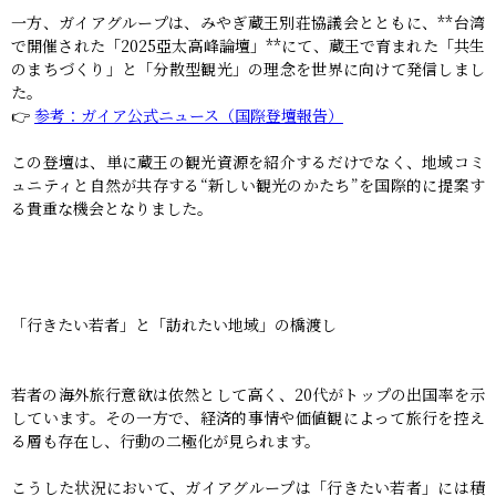
一方、ガイアグループは、みやぎ蔵王別荘協議会とともに、**台湾
で開催された「2025亞太高峰論壇」**にて、蔵王で育まれた「共生
のまちづくり」と「分散型観光」の理念を世界に向けて発信しまし
た。
👉
参考：ガイア公式ニュース（国際登壇報告）
この登壇は、単に蔵王の観光資源を紹介するだけでなく、地域コミ
ュニティと自然が共存する“新しい観光のかたち”を国際的に提案す
る貴重な機会となりました。
「行きたい若者」と「訪れたい地域」の橋渡し
若者の海外旅行意欲は依然として高く、20代がトップの出国率を示
しています。その一方で、経済的事情や価値観によって旅行を控え
る層も存在し、行動の二極化が見られます。
こうした状況において、ガイアグループは「行きたい若者」には積