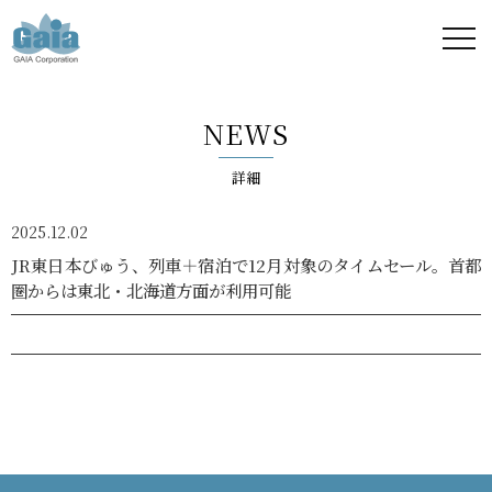
株式
会社
NEWS
ガイ
詳細
ア -
2025.12.02
GAIA
JR東日本びゅう、列車＋宿泊で12月対象のタイムセール。首都
圏からは東北・北海道方面が利用可能
Corporation
-