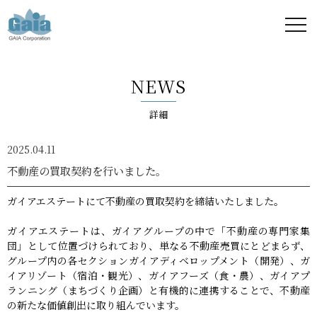
株式
会社
NEWS
ガイ
詳細
ア -
2025.04.11
GAIA
不動産の買取契約を行いました。
Corporation
ガイアエステートにて不動産の買取契約を締結いたしました。
-
ガイアエステートは、ガイアグループの中で「不動産の専門家集
団」として位置づけられており、単なる不動産売買にとどまらず、
グループ内の各セクション――ガイアディベロップメント（開発）、ガ
イアリゾート（宿泊・観光）、ガイアフーズ（食・農）、ガイアプ
ランニング（まちづくり企画）――と有機的に連携することで、不動産
の新たな価値創出に取り組んでいます。