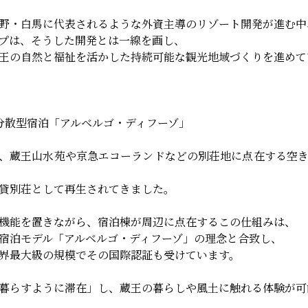
野・白馬に代表されるような外資主導のリゾート開発が進む中
プは、そうした開発とは一線を画し、
王の自然と福祉を活かした持続可能な観光地域づくりを進めて
× 分散型宿泊「アルベルゴ・ディフーゾ」
、蔵王山水苑や京急エコーランドなどの別荘地に点在する空
貸別荘として再生されてきました。
機能を置きながら、宿泊棟が周辺に点在するこの仕組みは、
宿泊モデル「アルベルゴ・ディフーゾ」の理念と合致し、
界最大級の規模でその国際認証も受けています。
暮らすように滞在」し、蔵王の暮らしや風土に触れる体験が可