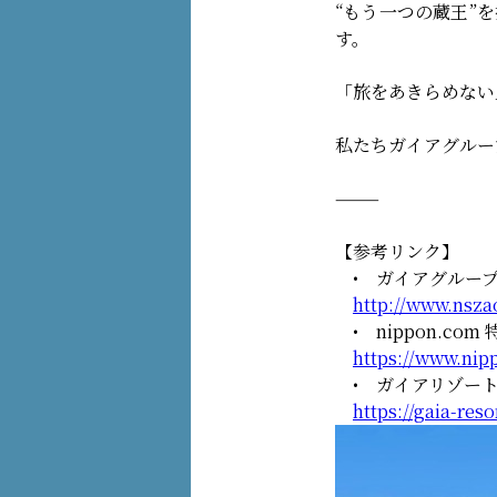
“もう一つの蔵王”
す。
「旅をあきらめない
私たちガイアグルー
⸻
【参考リンク】
• ガイアグループ
http://www.nsza
• nippon.c
https://www.nip
• ガイアリゾート
https://gaia-reso