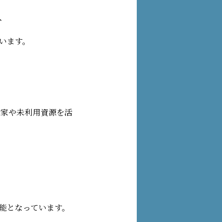
、
います。
き家や未利用資源を活
能となっています。