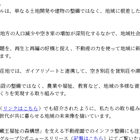
。
ルは、単なる土地開発や建物の整備ではなく、地域に根差し
地方の人口減少や空き家の増加が深刻化するなかで、地域社
題を、再生と再編の好機と捉え、不動産の力を使って地域に
ます。
荘地では、ガイアリゾートと連携して、空き別荘を貸別荘や
施設の整備ではなく、農業や福祉、教育など、地域の多様な資
くりを実現する取り組みです。
（
リンクはこちら
）でも紹介されたように、私たちの取り組み
世代が共に暮らせる地域の未来像を描いています。
蔵王福祉の森構想」を支える不動産面でのインフラ整備にも注
グループ公式ニュースリリース（
記事はこちら
）にてご覧いた