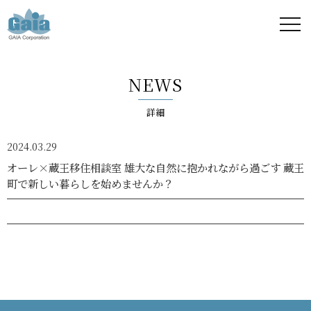
株式
会社
NEWS
ガイ
詳細
ア -
2024.03.29
GAIA
オーレ×蔵王移住相談室 雄大な自然に抱かれながら過ごす 蔵王
町で新しい暮らしを始めませんか？
Corporation
-