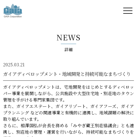
株式
会社
NEWS
ガイ
詳細
ア -
2025.03.21
GAIA
ガイアディベロップメント・地域開発と持続可能なまちづくり
Corporation
ガイアディベロップメントは、宅地開発をはじめとするディベロッ
パー事業を展開しながら、公共施設や大型住宅地・別荘地のタウン
-
管理を手がける専門家集団です。
また、ガイアエステート、ガイアリゾート、ガイアフーズ、ガイア
プランニング などの関連事業と有機的に連携し、地域課題の解決に
取り組んでいます。
さらに、相澤国弘が会長を務める「みやぎ蔵王別荘協議会」とも連
携し、別荘地の管理・運営を行いながら、持続可能なまちづくりを