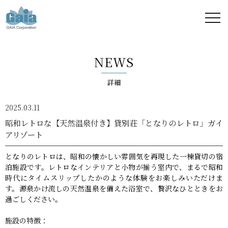
株式
会社
NEWS
ガイ
詳細
ア -
2025.03.11
GAIA
昭和レトロな【天然温泉付き】貸別荘「となりのレトロ」ガイ
アリゾート
Corporation
となりのレトロは、昭和の懐かしい雰囲気を再現した一棟貸切の宿
-
泊施設です。レトロなインテリアと小物が揃う室内で、まるで昭和
時代にタイムスリップしたかのような体験をお楽しみいただけま
す。源泉かけ流しの天然温泉を備えた浴室で、贅沢なひとときをお
過ごしください。
施設の特徴：