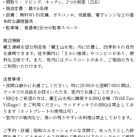
• 間取り： リビング、キッチン、2つの和室（2LK）
• 宿泊定員： 最大6名様
• 設備： 無料Wi-Fi完備、ガスコンロ、炊飯器、電子レンジなどの基
本的な調理器具
• 駐車場： 普通車2台分の駐車スペース
周辺情報：
蔵王連峰を望む別荘地「蔵王山水苑」内に位置し、四季折々の自然
を満喫できます。徒歩圏内に「さかい珈琲」やコンビニがあり、便
利な立地です。また、苑内にはテニスコートがあり、ご宿泊の方も
ご利用いただけます。
注意事項：
• 夜間は静かにお過ごしください。特に20:00から翌朝7:00の間は、
デッキでの会話をお控えいただき、室内でお過ごしください。
• BBQをご希望の方は、蔵王山水苑に隣接するBBQ会場（Wild Zao
Village）をご利用ください。ウッドデッキでのBBQは禁止してお
ります（ホットプレートの使用は可）。
• 室内での焼肉など、臭いの残りやすいお料理は禁止しております。
ご予約・詳細：昭和のエモーショナルな空間で、ゆったりとした時
間を過ごしてみませんか？詳細やご予約は以下のリンクからご確認