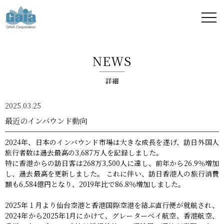
株式
会社
NEWS
ガイ
詳細
ア -
2025.03.25
GAIA
最近のインバウンド動向
Corporation
2024年、日本のインバウンド市場は大きな成長を遂げ、訪日外国人
旅行者数は過去最高の3,687万人を記録しました。
-
特に香港からの訪日客は268万3,500人に達し、前年から26.9％増加
し、過去最高を更新しました。 これに伴い、訪日香港人の旅行消費
額も6,584億円となり、2019年比で86.8％増加しました。
2025年１月より仙台空港と香港国際空港を結ぶ直行便が就航され、
2024年から2025年1月にかけて、グレーターベイ航空、香港航空、