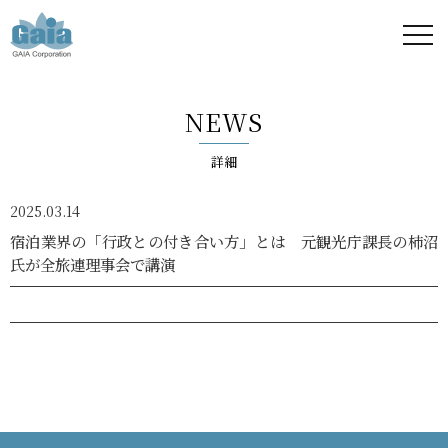
株式
会社
NEWS
ガイ
詳細
ア -
2025.03.14
GAIA
宿泊業界の「行政との付き合い方」とは 元観光庁課長の柿沼
氏が全旅連理事会で講演
Corporation
-