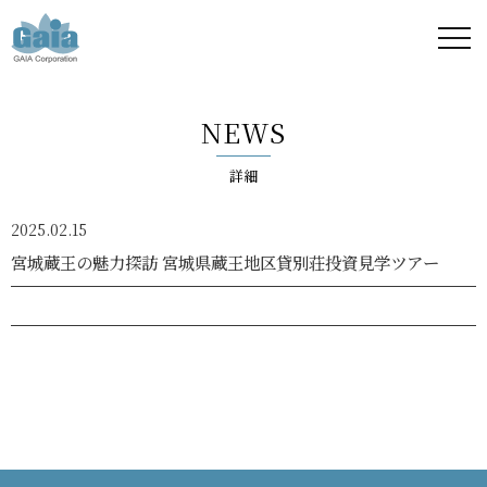
株式
会社
NEWS
ガイ
詳細
ア -
2025.02.15
GAIA
宮城蔵王の魅力探訪 宮城県蔵王地区貸別荘投資見学ツアー
Corporation
-