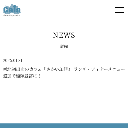
株式
会社
NEWS
ガイ
詳細
ア -
2025.01.31
GAIA
東北初出店のカフェ『さかい珈琲』 ランチ・ディナーメニュー
追加で種類豊富に！
Corporation
-