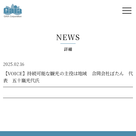
株式
会社
NEWS
ガイ
詳細
ア -
2025.02.16
GAIA
【VOICE】持続可能な観光の主役は地域 合同会社ぼたん 代
表 五十嵐光代氏
Corporation
-