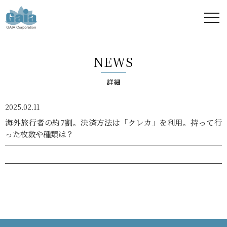
株式
会社
NEWS
ガイ
詳細
ア -
2025.02.11
GAIA
海外旅行者の約7割。決済方法は「クレカ」を利用。持って行
った枚数や種類は？
Corporation
-