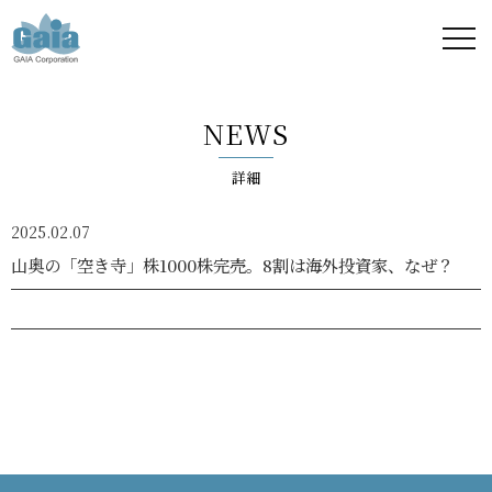
株式
会社
NEWS
ガイ
詳細
ア -
2025.02.07
GAIA
山奥の「空き寺」株1000株完売。8割は海外投資家、なぜ？
Corporation
-