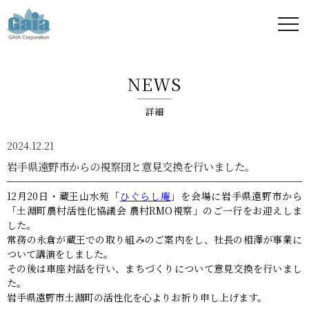
株式
会社
NEWS
ガイ
詳細
ア -
2024.12.21
GAIA
岩手県遠野市からの視察団と意見交換を行いました。
Corporation
12月20日・蔵王山水苑「
ひぐらし庵
」を会場に岩手県遠野市から
「土淵町農村活性化協議会 農村RMO視察」のご一行をお迎えしま
-
した。
常務の永倉が蔵王での取り組みのご案内をし、社長の相澤が事業に
ついて講演をしました。
その後は車座対話を行い、まちづくりについて意見交換を行いまし
た。
岩手県遠野市土淵町の活性化を心よりお祈り申し上げます。