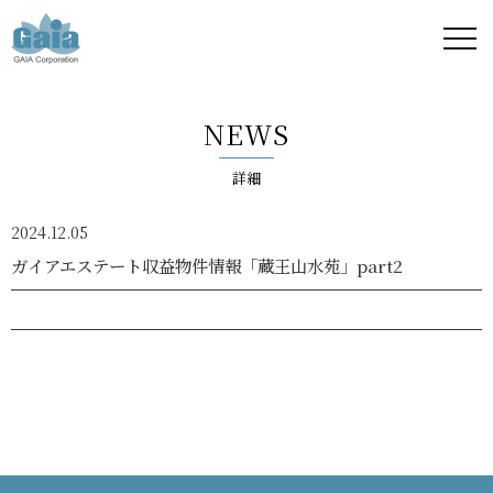
株式
会社
NEWS
ガイ
詳細
ア -
2024.12.05
GAIA
ガイアエステート収益物件情報「蔵王山水苑」part2
Corporation
-