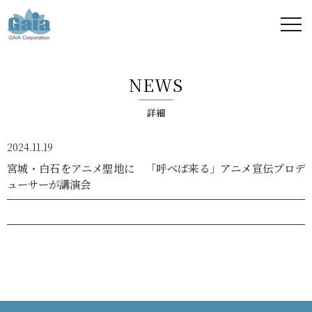
株式
会社
NEWS
ガイ
詳細
ア -
2024.11.19
GAIA
宮城・白石をアニメ聖地に 「呼べば来る」アニメ宣伝プロデ
ューサーが講演会
Corporation
-