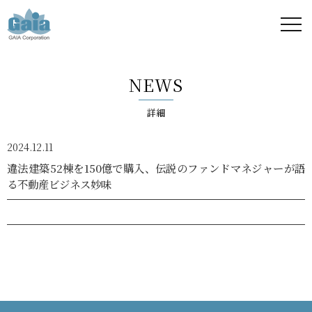
株式
会社
NEWS
ガイ
詳細
ア -
2024.12.11
GAIA
違法建築52棟を150億で購入、伝説のファンドマネジャーが語
る不動産ビジネス妙味
Corporation
-