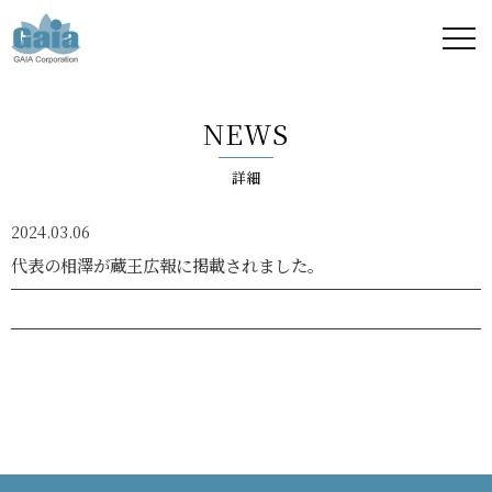
株式
会社
NEWS
ガイ
詳細
ア -
2024.03.06
GAIA
代表の相澤が蔵王広報に掲載されました。
Corporation
-