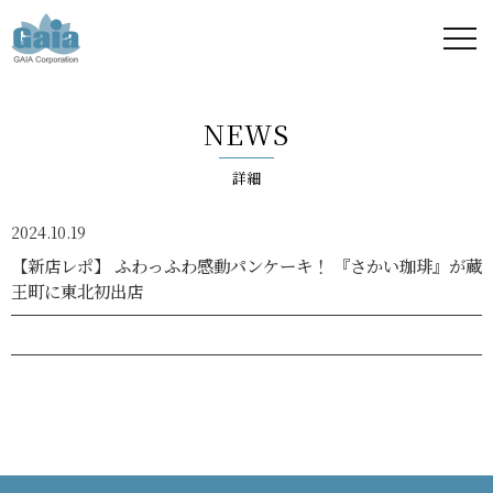
株式
会社
NEWS
ガイ
詳細
ア -
2024.10.19
GAIA
【新店レポ】 ふわっふわ感動パンケーキ！ 『さかい珈琲』が蔵
王町に東北初出店
Corporation
-