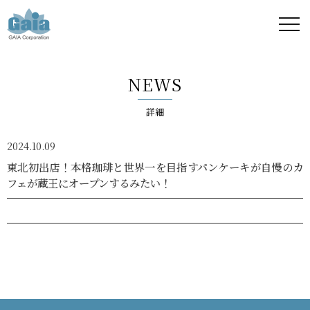
株式
会社
NEWS
ガイ
詳細
ア -
2024.10.09
GAIA
東北初出店！本格珈琲と世界一を目指すパンケーキが自慢のカ
フェが蔵王にオープンするみたい！
Corporation
-