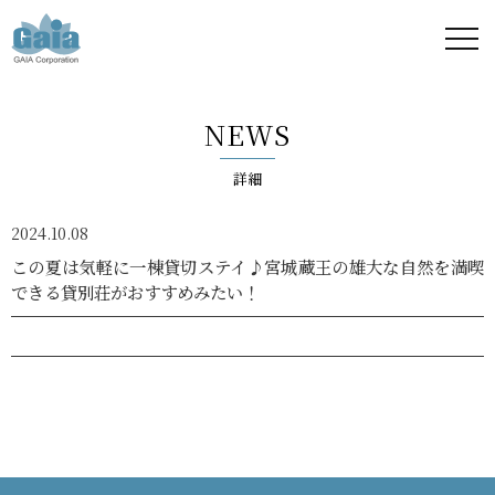
株式
会社
NEWS
ガイ
詳細
ア -
2024.10.08
GAIA
この夏は気軽に一棟貸切ステイ♪宮城蔵王の雄大な自然を満喫
できる貸別荘がおすすめみたい！
Corporation
-