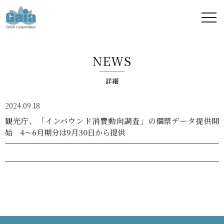
株式
会社
NEWS
ガイ
詳細
ア -
2024.09.18
GAIA
観光庁、「インバウンド消費動向調査」の個票データ提供開
始 4～6月期分は9月30日から提供
Corporation
-