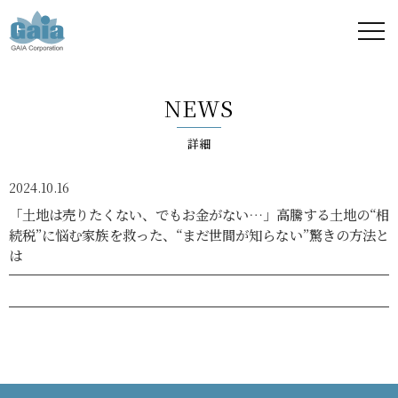
株式
会社
NEWS
ガイ
詳細
ア -
2024.10.16
GAIA
「土地は売りたくない、でもお金がない…」高騰する土地の“相
続税”に悩む家族を救った、“まだ世間が知らない”驚きの方法と
Corporation
は
-