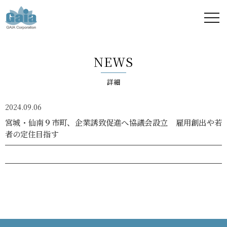
株式
会社
NEWS
ガイ
詳細
ア -
2024.09.06
GAIA
宮城・仙南９市町、企業誘致促進へ協議会設立 雇用創出や若
者の定住目指す
Corporation
-