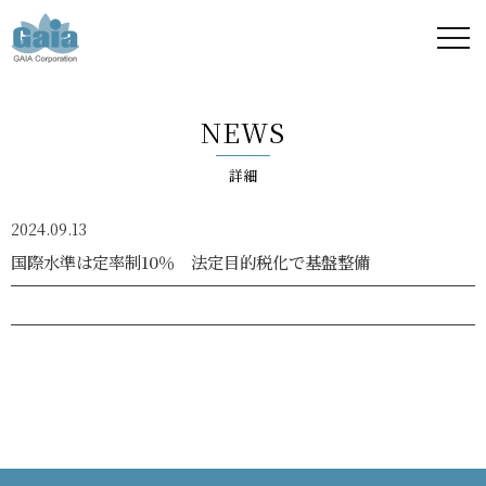
株式
会社
NEWS
ガイ
詳細
ア -
2024.09.13
GAIA
国際水準は定率制10％ 法定目的税化で基盤整備
Corporation
-