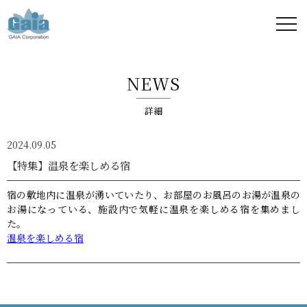
株式
会社
NEWS
ガイ
詳細
ア -
2024.09.05
GAIA
【特集】温泉を楽しめる宿
Corporation
宿の敷地内に温泉が湧いていたり、お部屋のお風呂のお湯が温泉の
お湯になっている、施設内で気軽に温泉を楽しめる宿を集めまし
-
た。
温泉を楽しめる宿