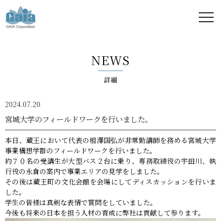
株式
会社
NEWS
ガイ
詳細
ア -
2024.07.20
GAIA
宮城大学のフィールドワークを行いました。
Corporation
本日、蔵王において代表の相澤国弘が非常勤講師を務める宮城大学
事業構想学群のフィールドワークを行いました。
-
約７０名の受講生が大型バス２台に乗り、専務取締役の宇田川、執
行役の永倉の案内で事業エリアの見学をしました。
その後は蔵王町の文化会館を会場にしてディスカッションを行いま
した。
学生の皆様は真剣な表情で質問をしていました。
今後も将来の日本を担う人材の育成に弊社は貢献して参ります。