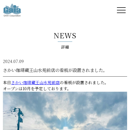
株式
会社
NEWS
ガイ
詳細
ア -
2024.07.09
GAIA
さかい珈琲蔵王山水苑前店の看板が設置されました。
Corporation
本日
さかい珈琲蔵王山水苑前店
の看板が設置されました。
オープンは10月を予定しております。
-