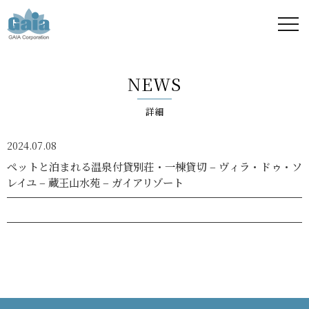
株式
会社
NEWS
ガイ
詳細
ア -
2024.07.08
GAIA
ペットと泊まれる温泉付貸別荘・一棟貸切 – ヴィラ・ドゥ・ソ
レイユ – 蔵王山水苑 – ガイアリゾート
Corporation
-