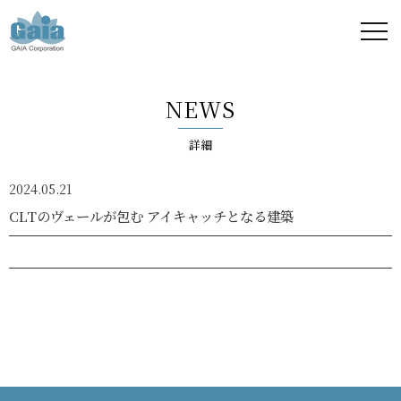
株式
会社
NEWS
ガイ
詳細
ア -
2024.05.21
GAIA
CLTのヴェールが包む アイキャッチとなる建築
Corporation
-