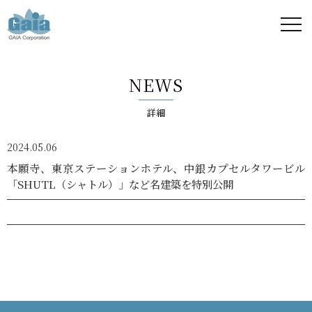
株式
会社
NEWS
ガイ
詳細
ア -
2024.05.06
GAIA
本願寺、東京ステーションホテル、中銀カプセルタワービル
「SHUTL（シャトル）」など名建築を特別公開
Corporation
-