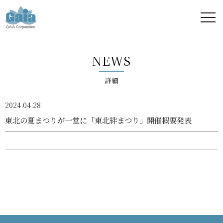
株式
会社
NEWS
ガイ
詳細
ア -
2024.04.28
GAIA
東北の夏まつりが一堂に「東北絆まつり」開催概要発表
Corporation
-