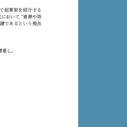
で起業家を紹介する
において “資源や効
る鍵であるという視点
尊重し、