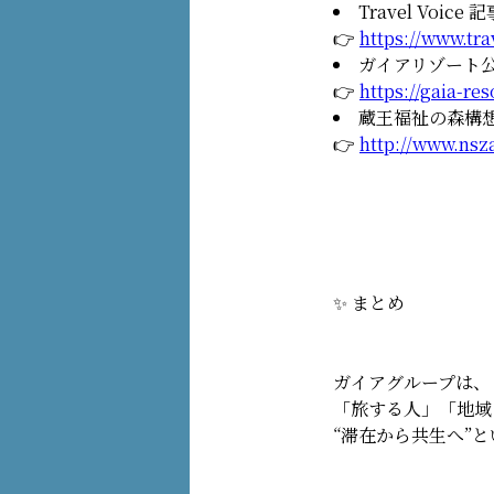
Travel Vo
👉
https://www.tra
ガイアリゾート
👉
https://gaia-res
蔵王福祉の森構
👉
http://www.nsz
✨ まとめ
ガイアグループは、
「旅する人」「地域
“滞在から共生へ”