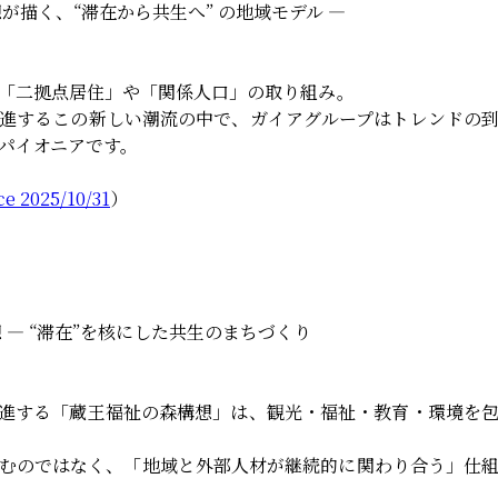
が描く、“滞在から共生へ” の地域モデル ―
「二拠点居住」や「関係人口」の取り組み。
進するこの新しい潮流の中で、ガイアグループはトレンドの
パイオニアです。
ce 2025/10/31
）
想 ― “滞在”を核にした共生のまちづくり
進する「蔵王福祉の森構想」は、観光・福祉・教育・環境を
むのではなく、「地域と外部人材が継続的に関わり合う」仕