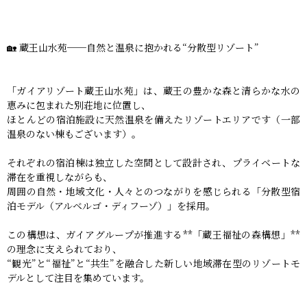
🏡 蔵王山水苑──自然と温泉に抱かれる“分散型リゾート”
「ガイアリゾート蔵王山水苑」は、蔵王の豊かな森と清らかな水の
恵みに包まれた別荘地に位置し、
ほとんどの宿泊施設に天然温泉を備えたリゾートエリアです（一部
温泉のない棟もございます）。
それぞれの宿泊棟は独立した空間として設計され、プライベートな
滞在を重視しながらも、
周囲の自然・地域文化・人々とのつながりを感じられる「分散型宿
泊モデル（アルベルゴ・ディフーゾ）」を採用。
この構想は、ガイアグループが推進する**「蔵王福祉の森構想」**
の理念に支えられており、
“観光”と“福祉”と“共生”を融合した新しい地域滞在型のリゾートモ
デルとして注目を集めています。