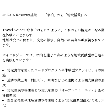
🌿 GAIA Resortの挑戦──「宿泊」から「地域循環」へ
Travel Voiceで取り上げられたように、これからの観光は単なる滞
在体験にとどまらず、
地域社会との関わり、文化の継承、自然との共存が重要視されてい
ます。
ガイアリゾートでは、宿泊を通じて次のような地域貢献型の仕組み
を実践しています：
地元食材を使ったフードプログラムや体験型アクティビティの実
施
近隣の蔵王町・村田町・川崎町などとの連携による観光回廊の形
成
地域住民や移住者との交流を生む「オープンコミュニティ」型の
滞在環境
空き家再生や地域資源の再活用による“地域循環型観光”のモデル
化