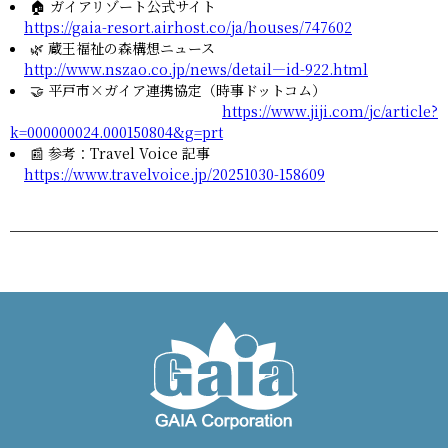
🏠 ガイアリゾート公式サイト
https://gaia-resort.airhost.co/ja/houses/747602
🌿 蔵王福祉の森構想ニュース
http://www.nszao.co.jp/news/detail—id-922.html
🤝 平戸市×ガイア連携協定（時事ドットコム）
https://www.jiji.com/jc/article?
k=000000024.000150804&g=prt
📰 参考：Travel Voice 記事
https://www.travelvoice.jp/20251030-158609