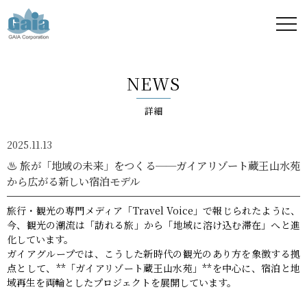
株式
会社
NEWS
ガイ
詳細
ア -
2025.11.13
GAIA
♨️ 旅が「地域の未来」をつくる──ガイアリゾート蔵王山水苑
から広がる新しい宿泊モデル
Corporation
旅行・観光の専門メディア「Travel Voice」で報じられたように、
-
今、観光の潮流は「訪れる旅」から「地域に溶け込む滞在」へと進
化しています。
ガイアグループでは、こうした新時代の観光のあり方を象徴する拠
点として、**「ガイアリゾート蔵王山水苑」**を中心に、宿泊と地
域再生を両輪としたプロジェクトを展開しています。