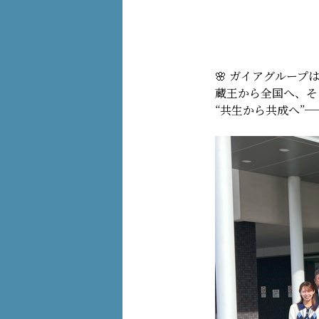
🌸 ガイアグルー
蔵王から全国へ、そ
“共生から共成へ”