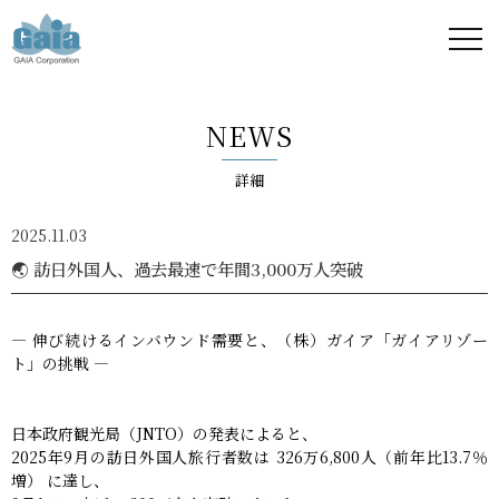
株式
会社
NEWS
ガイ
詳細
ア -
2025.11.03
GAIA
🌏 訪日外国人、過去最速で年間3,000万人突破
Corporation
― 伸び続けるインバウンド需要と、（株）ガイア「ガイアリゾー
-
ト」の挑戦 ―
日本政府観光局（JNTO）の発表によると、
2025年9月の訪日外国人旅行者数は 326万6,800人（前年比13.7％
増） に達し、