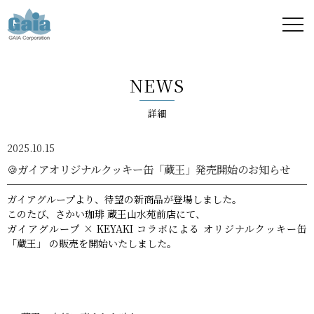
株式
会社
NEWS
ガイ
詳細
ア -
2025.10.15
GAIA
🍪ガイアオリジナルクッキー缶「蔵王」発売開始のお知らせ
Corporation
ガイアグループより、待望の新商品が登場しました。
このたび、さかい珈琲 蔵王山水苑前店にて、
-
ガイアグループ × KEYAKI コラボによる オリジナルクッキー缶
「蔵王」 の販売を開始いたしました。