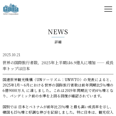
株式
会社
NEWS
ガイ
詳細
ア -
2025.10.21
GAIA
世界の国際旅行者数、2025年上半期は6.9億人に増加 —— 成長
率トップは日本
Corporation
国連世界観光機構（UNツーリズム：UNWTO）の発表によると、
-
2025年1月〜6月における世界の国際旅行者数は前年同期比5％増の
6億9000万人 に達しました。これは2019年同期比で約4％増とな
り、パンデミック前の水準を上回る回復が確認されています。
国別では 日本とベトナムが前年比21％増 と最も高い成長率を示し、
韓国も15％増と好調な伸びを記録しました。特に日本は、観光収入