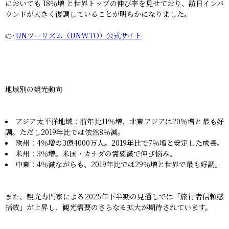
においても 18％増 と世界トップの伸び率を見せており、訪日インバ
ウンドが大きく復調していることが明らかになりました。
👉
UNツーリズム（UNWTO）公式サイト
地域別の観光動向
アジア太平洋地域：前年比11％増、北東アジアは20％増と最も好
調。ただし2019年比では依然8％減。
欧州：4％増の3億4000万人。2019年比で7％増と安定した成長。
米州：3％増。米国・カナダの需要減で伸び悩み。
中東：4％減ながらも、2019年比では29％増と世界で最も好調。
また、観光専門家による2025年下半期の見通しでは「旅行者信頼感
指数」が上昇し、観光需要のさらなる拡大が期待されています。