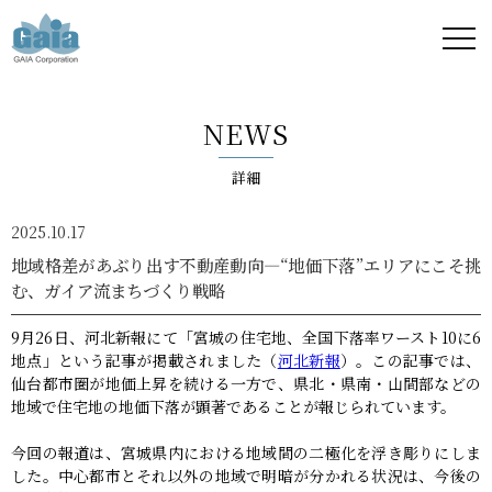
株式
会社
NEWS
ガイ
詳細
ア -
2025.10.17
GAIA
地域格差があぶり出す不動産動向—“地価下落”エリアにこそ挑
む、ガイア流まちづくり戦略
Corporation
9月26日、河北新報にて「宮城の住宅地、全国下落率ワースト10に6
-
地点」という記事が掲載されました（
河北新報
）。この記事では、
仙台都市圏が地価上昇を続ける一方で、県北・県南・山間部などの
地域で住宅地の地価下落が顕著であることが報じられています。
今回の報道は、宮城県内における地域間の二極化を浮き彫りにしま
した。中心都市とそれ以外の地域で明暗が分かれる状況は、今後の