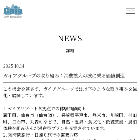
株式
会社
NEWS
ガイ
詳細
ア -
2025.10.14
GAIA
ガイアグループの取り組み：消費拡大の波に乗る価値創造
Corporation
この機会を逃さず、ガイアグループでは以下のような取り組みを強
化・展開しています。
-
ガイアリゾート各拠点での体験価値向上
蔵王町、仙台市（仙台道）、長崎県平戸市、登米市、川崎町、村田
町、白石市、丸森町などで、自然・温泉・食文化・伝統芸能・農泊
体験を組み込んだ滞在型プランを充実させています。
短時間旅行・日帰り旅行の需要対応