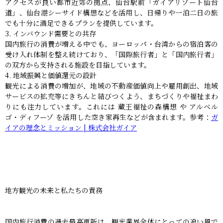
アクセスが良い都市近郊の拠点、仙台駅前「ガイアリゾート仙台
道」、仙台港シーサイド構想などを活用し、日帰りや一泊二日の旅
でも十分に満足できるプランを提供しています。
インバウンド需要との共存
国内旅行の消費が増える中でも、ヨーロッパ・台湾からの宿泊客の
受け入れ体制を整え続けており、「国際旅行者」と「国内旅行者」
の双方から支持される施設を目指しています。
地域振興と価値還元の設計
観光による消費の増加が、地域の不動産価値向上や雇用創出、地域
サービスの拡充等にきちんと結びつくよう、まちづくりや福祉まわ
りにも注力しています。これには 蔵王福祉の森構想 や アルベル
ゴ・ディフーゾ を活用した空き家再生などが含まれます。参考：
ガ
イアの理念とミッション | 株式会社ガイア
地方観光の未来と私たちの責務
国内旅行消費の過去最高更新は、観光業界全体にとっての追い風で