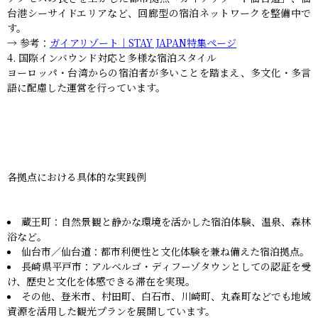
台港シーサイドエリアなど、回廊型の宿泊ネットワークを整備中で
す。
→ 参考：
ガイアリゾート｜STAY JAPAN特集ページ
国際インバウンド対応と多様な宿泊スタイル
ヨーロッパ・台湾からの宿泊者が多いことを踏まえ、多文化・多言
語に配慮した運営を行っています。
各拠点における具体的な実践例
蔵王町：自然景観と静かな環境を活かした宿泊体験、温泉、森林
浴など。
仙台市／仙台道：都市利便性と文化体験を兼ね備えた宿泊拠点。
長崎県平戸市：アルベルゴ・ディフーゾタウンとしての認証を受
け、歴史と文化を体感できる滞在を実現。
その他、登米市、村田町、白石市、川崎町、丸森町などでも地域
資源を活用した観光プランを展開しています。