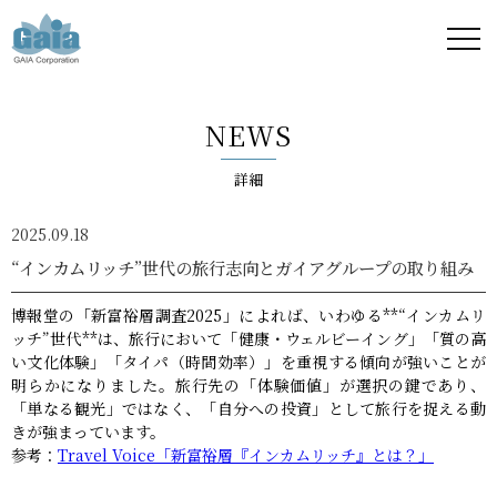
株式
会社
NEWS
ガイ
詳細
ア -
2025.09.18
GAIA
“インカムリッチ”世代の旅行志向とガイアグループの取り組み
Corporation
博報堂の「新富裕層調査2025」によれば、いわゆる**“インカムリ
ッチ”世代**は、旅行において「健康・ウェルビーイング」「質の高
-
い文化体験」「タイパ（時間効率）」を重視する傾向が強いことが
明らかになりました。旅行先の「体験価値」が選択の鍵であり、
「単なる観光」ではなく、「自分への投資」として旅行を捉える動
きが強まっています。
参考：
Travel Voice「新富裕層『インカムリッチ』とは？」