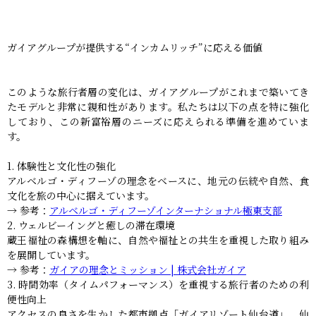
ガイアグループが提供する“インカムリッチ”に応える価値
このような旅行者層の変化は、ガイアグループがこれまで築いてき
たモデルと非常に親和性があります。私たちは以下の点を特に強化
しており、この新富裕層のニーズに応えられる準備を進めていま
す。
体験性と文化性の強化
アルベルゴ・ディフーゾの理念をベースに、地元の伝統や自然、食
文化を旅の中心に据えています。
→ 参考：
アルベルゴ・ディフーゾインターナショナル極東支部
ウェルビーイングと癒しの滞在環境
蔵王福祉の森構想を軸に、自然や福祉との共生を重視した取り組み
を展開しています。
→ 参考：
ガイアの理念とミッション | 株式会社ガイア
時間効率（タイムパフォーマンス）を重視する旅行者のための利
便性向上
アクセスの良さを生かした都市拠点「ガイアリゾート仙台道」、仙