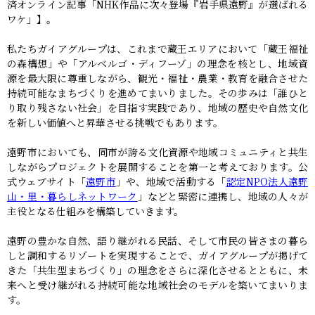
済オンライン記事「NHK作品に次々登場『岩手県遠野』が選ばれる
ワケ」】。
私たちガイアグループは、これまで蔵王エリアにおいて「蔵王福祉
の森構想」や「アルベルゴ・ディフーゾ」の理念を核とし、地域資
源を最大限に尊重しながら、観光・福祉・農業・教育を融合させた
持続可能なまちづくりを進めてまいりました。その歩みは「誰ひと
り取り残さない社会」を目指す実践であり、地域の歴史や自然文化
を新しい価値へと昇華させる挑戦でもあります。
遠野市においても、同市が誇る文化資源や地域コミュニティと共生
しながらプロジェクトを展開することを第一と考えております。公
式ウェブサイト「
遠野市
」や、地域で活動する「
認定NPO法人遠野
山・里・暮らしネットワーク
」などと緊密に連携し、地域の人々が
主役となる仕組みを構築していきます。
遠野の豊かな自然、語り継がれる民話、そして市民の皆さまの暮ら
しと調和するリゾートを実現することで、ガイアグループが掲げて
きた「共生型まちづくり」の理念をさらに深化させるとともに、未
来へと受け継がれる持続可能な地域社会のモデルを築いてまいりま
す。