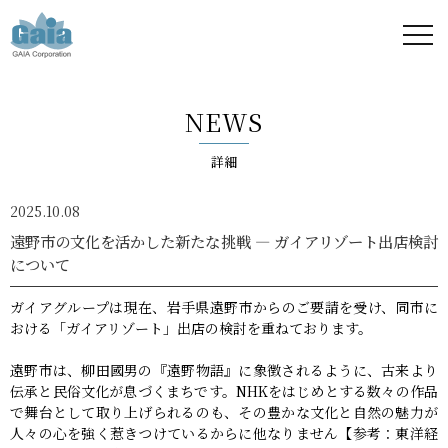
株式
会社
NEWS
ガイ
詳細
ア -
2025.10.08
GAIA
遠野市の文化を活かした新たな挑戦 ― ガイアリゾート出店検討
について
Corporation
ガイアグループは現在、岩手県遠野市からのご要請を受け、同市に
-
おける「ガイアリゾート」出店の検討を重ねております。
遠野市は、柳田國男の『遠野物語』に象徴されるように、古来より
伝承と民俗文化が息づくまちです。NHKをはじめとする数々の作品
で舞台として取り上げられるのも、その豊かな文化と自然の魅力が
人々の心を強く惹きつけているからに他なりません【参考：東洋経