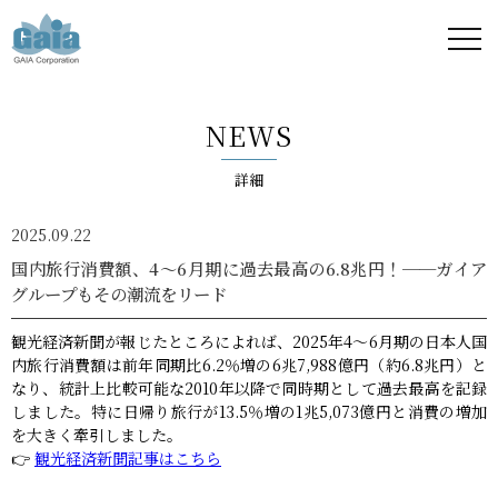
株式
会社
NEWS
ガイ
詳細
ア -
2025.09.22
GAIA
国内旅行消費額、4～6月期に過去最高の6.8兆円！──ガイア
グループもその潮流をリード
Corporation
観光経済新聞が報じたところによれば、2025年4～6月期の日本人国
-
内旅行消費額は前年同期比6.2％増の6兆7,988億円（約6.8兆円）と
なり、統計上比較可能な2010年以降で同時期として過去最高を記録
しました。特に日帰り旅行が13.5％増の1兆5,073億円と消費の増加
を大きく牽引しました。
👉
観光経済新聞記事はこちら