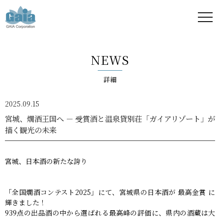
株式
会社
NEWS
ガイ
詳細
ア -
2025.09.15
GAIA
宮城、燗酒王国へ － 受賞酒と温泉貸別荘「ガイアリゾート」が
描く観光の未来
Corporation
-
宮城、日本酒の新たな誇り
「全国燗酒コンテスト2025」にて、宮城県の日本酒が 最高金賞 に
輝きました！
939点の出品酒の中から選ばれる最高峰の評価に、県内の酒蔵は大