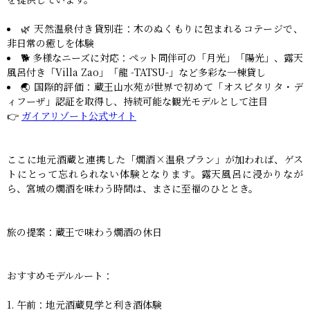
🌿 天然温泉付き貸別荘：木のぬくもりに包まれるコテージで、
非日常の癒しを体験
🐕 多様なニーズに対応：ペット同伴可の「月光」「陽光」、露天
風呂付き「Villa Zao」「龍 -TATSU-」など多彩な一棟貸し
🌏 国際的評価：蔵王山水苑が世界で初めて「オスピタリタ・デ
ィフーザ」認証を取得し、持続可能な観光モデルとして注目
👉
ガイアリゾート公式サイト
ここに地元酒蔵と連携した「燗酒×温泉プラン」が加われば、ゲス
トにとって忘れられない体験となります。露天風呂に浸かりなが
ら、宮城の燗酒を味わう時間は、まさに至福のひととき。
旅の提案：蔵王で味わう燗酒の休日
おすすめモデルルート：
午前：地元酒蔵見学と利き酒体験