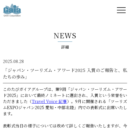
株式
会社
NEWS
ガイ
詳細
ア -
2025.08.28
GAIA
「ジャパン・ツーリズム・アワード2025 入賞のご報告と、私
たちの歩み」
Corporation
このたびガイアグループは、第9回「ジャパン・ツーリズム・アワー
-
ド2025」において最終ノミネートに選出され、入賞という栄誉をい
ただきました（
Travel Voice 記事
）。9月に開催される「ツーリズ
ムEXPOジャパン2025 愛知・中部北陸」内での表彰式に出席いたし
ます。
表彰式当日の様子については改めて詳しくご報告いたしますが、今