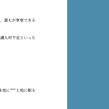
を、誰もが享受できる
介護人材不足といった
地に**“土地に眠る